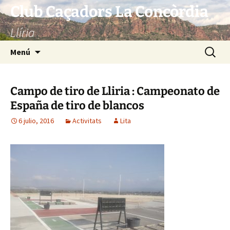
Saltar
Club Caçadors La Concòrdia
al
Llíria
contenido
Buscar:
Menú
Campo de tiro de Lliria : Campeonato de
España de tiro de blancos
6 julio, 2016
Activitats
Lita