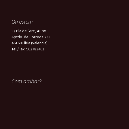
On estem
C/ Pla de l'Arc, 41 bx
Aptdo. de Correos 253
46160 Llíria (valencia)
Tel./Fax: 962783401
Com arribar?