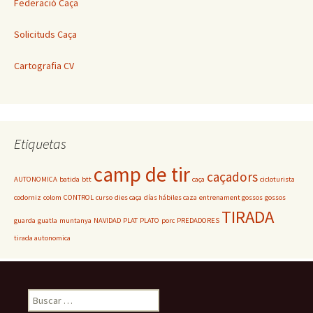
Federació Caça
Solicituds Caça
Cartografia CV
Etiquetas
camp de tir
caçadors
AUTONOMICA
batida
btt
caça
cicloturista
codorniz
colom
CONTROL
curso
dies caça
días hábiles caza
entrenament gossos
gossos
TIRADA
guarda
guatla
muntanya
NAVIDAD
PLAT
PLATO
porc
PREDADORES
tirada autonomica
Buscar: