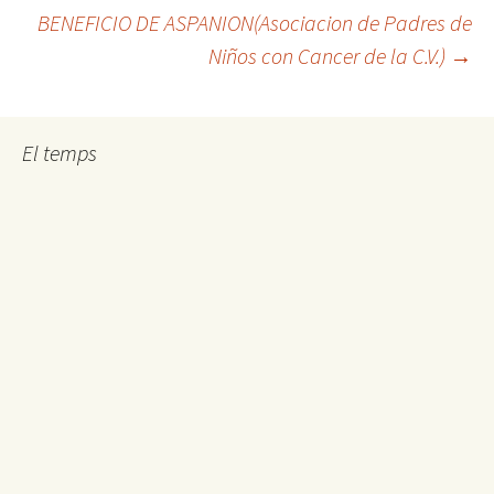
BENEFICIO DE ASPANION(Asociacion de Padres de
de
Niños con Cancer de la C.V.)
→
entradas
El temps