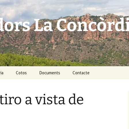
dors La Concòrd
ia
Cotos
Documents
Contacte
La Concordia 10089
iro a vista de
El Pedregós 10308
El Pla 10279