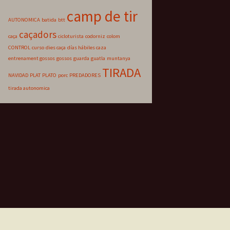
camp de tir
AUTONOMICA
batida
btt
caçadors
caça
cicloturista
codorniz
colom
CONTROL
curso
dies caça
días hábiles caza
entrenament gossos
gossos
guarda
guatla
muntanya
TIRADA
NAVIDAD
PLAT
PLATO
porc
PREDADORES
tirada autonomica