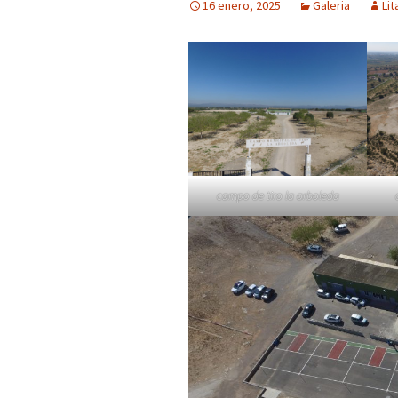
16 enero, 2025
Galeria
Lit
Gantxos
campo de tiro la arboleda