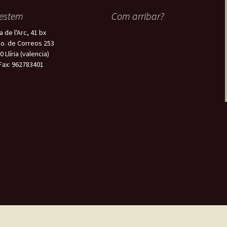
estem
Com arribar?
a de l'Arc, 41 bx
o. de Correos 253
 Llíria (valencia)
/Fax: 962783401