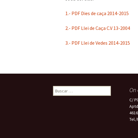
Gantxos
1.- PDF Dies de caça 2014-2015
2.- PDF Llei de Caça C.V 13-2004
3.- PDF Llei de Vedes 2014-2015
Buscar:
On 
C/ Pl
Aptd
46160
Tel.