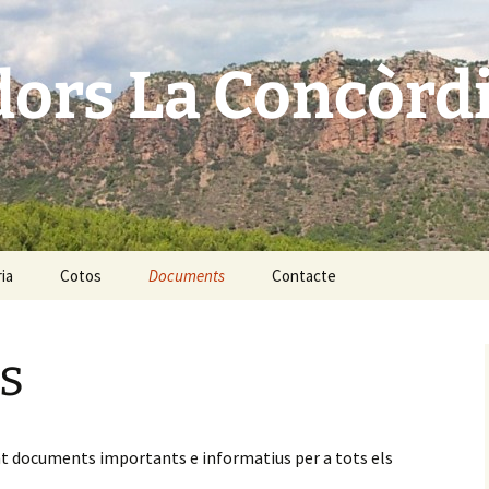
dors La Concòrd
ia
Cotos
Documents
Contacte
La Concordia 10089
s
El Pedregós 10308
El Pla 10279
t documents importants e informatius per a tots els