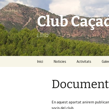
Saltar
al
contenido
Club Caça
Llíria
Inici
Noticies
Activitats
Galer
Tir de guatla
Document
Tir social
Tir al plat
En aquest apartat anirem publican
Esperes porc senglar
socis del club.