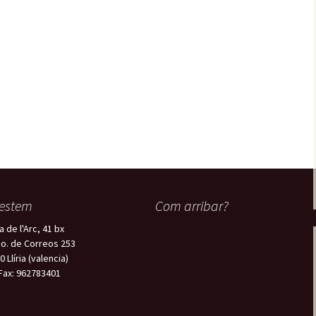
estem
Com arribar?
a de l'Arc, 41 bx
o. de Correos 253
 Llíria (valencia)
/Fax: 962783401