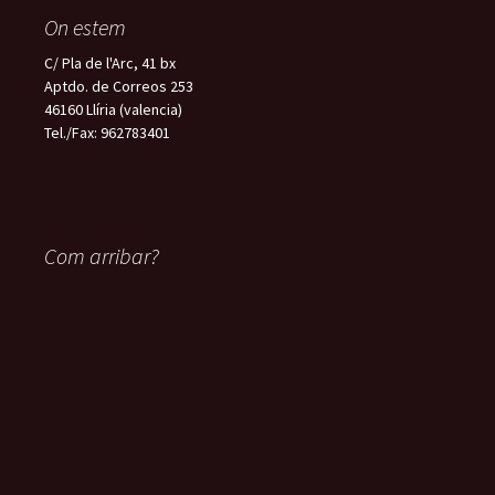
On estem
C/ Pla de l'Arc, 41 bx
Aptdo. de Correos 253
46160 Llíria (valencia)
Tel./Fax: 962783401
Com arribar?