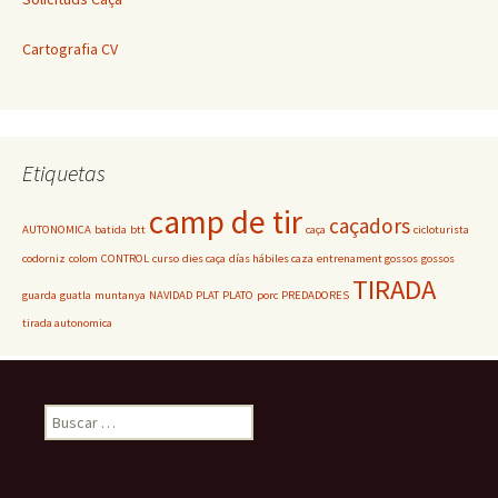
Cartografia CV
Etiquetas
camp de tir
caçadors
AUTONOMICA
batida
btt
caça
cicloturista
codorniz
colom
CONTROL
curso
dies caça
días hábiles caza
entrenament gossos
gossos
TIRADA
guarda
guatla
muntanya
NAVIDAD
PLAT
PLATO
porc
PREDADORES
tirada autonomica
Buscar: