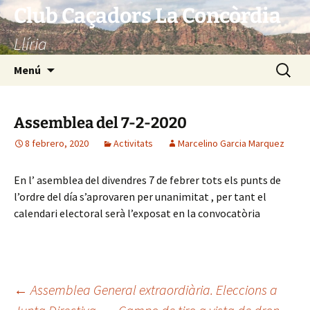
Saltar
Club Caçadors La Concòrdia
al
Llíria
contenido
Buscar:
Menú
Assemblea del 7-2-2020
8 febrero, 2020
Activitats
Marcelino Garcia Marquez
En l’ asemblea del divendres 7 de febrer tots els punts de
l’ordre del día s’aprovaren per unanimitat , per tant el
calendari electoral serà l’exposat en la convocatòria
Navegación
←
Assemblea General extraordiària. Eleccions a