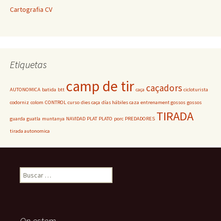
Cartografia CV
Etiquetas
camp de tir
caçadors
AUTONOMICA
batida
btt
caça
cicloturista
codorniz
colom
CONTROL
curso
dies caça
días hábiles caza
entrenament gossos
gossos
TIRADA
guarda
guatla
muntanya
NAVIDAD
PLAT
PLATO
porc
PREDADORES
tirada autonomica
Buscar:
On estem