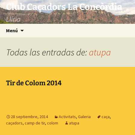
Saltar
Club Caçadors La Concòrdia
al
Llíria
contenido
Buscar:
Menú
Todas las entradas de:
atupa
Tir de Colom 2014
28 septiembre, 2014
Activitats
,
Galeria
caça
,
caçadors
,
camp de tir
,
colom
atupa